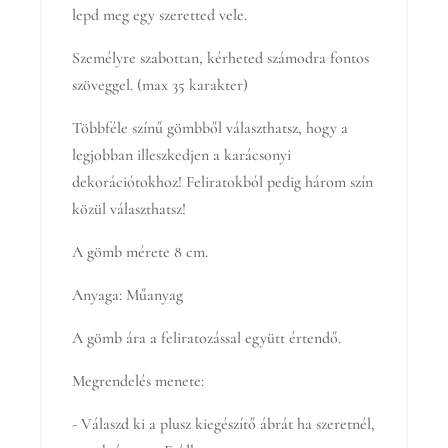
lepd meg egy szeretted vele.
Személyre szabottan, kérheted számodra fontos
szöveggel. (max 35 karakter)
Többféle színű gömbből választhatsz, hogy a
legjobban illeszkedjen a karácsonyi
dekorációtokhoz! Feliratokból pedig három szín
közül választhatsz!
A gömb mérete 8 cm.
Anyaga: Műanyag
A gömb ára a feliratozással együtt értendő.
Megrendelés menete:
- Válaszd ki a plusz kiegészítő ábrát ha szeretnél,