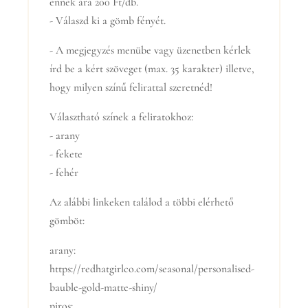
ennek ára 200 Ft/db.
- Válaszd ki a gömb fényét.
- A megjegyzés menübe vagy üzenetben kérlek
írd be a kért szöveget (max. 35 karakter) illetve,
hogy milyen színű felirattal szeretnéd!
Választható színek a feliratokhoz:
- arany
- fekete
- fehér
Az alábbi linkeken találod a többi elérhető
gömböt:
arany:
https://redhatgirlco.com/seasonal/personalised-
bauble-gold-matte-shiny/
piros: