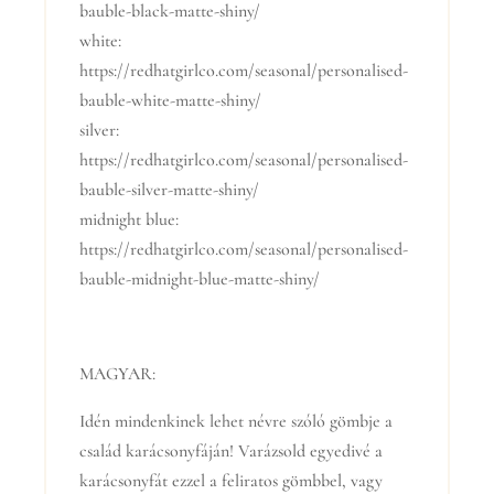
bauble-black-matte-shiny/
white:
https://redhatgirlco.com/seasonal/personalised-
bauble-white-matte-shiny/
silver:
https://redhatgirlco.com/seasonal/personalised-
bauble-silver-matte-shiny/
midnight blue:
https://redhatgirlco.com/seasonal/personalised-
bauble-midnight-blue-matte-shiny/
MAGYAR:
Idén mindenkinek lehet névre szóló gömbje a
család karácsonyfáján! Varázsold egyedivé a
karácsonyfát ezzel a feliratos gömbbel, vagy