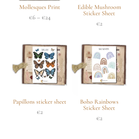
Mollesques Print
Edible Mushroom
Sticker Sheet
€
6
–
€
24
€
2
Papillons sticker sheet
Boho Rainbows
Sticker Sheet
€
2
€
2