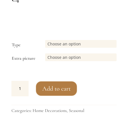
Type
Extra picture
Personalised
Add to cart
Bauble
-
Silver
Categories:
Home Decorations
,
Seasonal
(Matte/Shiny)
quantity