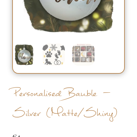
Personalised Bauble –
Silver (Matte/Shiny)
€
4