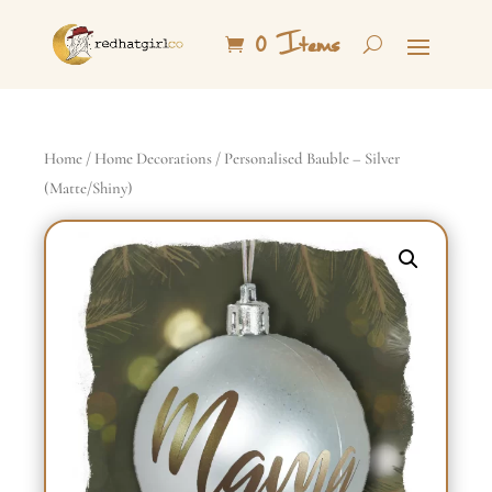
0 Items
Home
/
Home Decorations
/ Personalised Bauble – Silver
(Matte/Shiny)